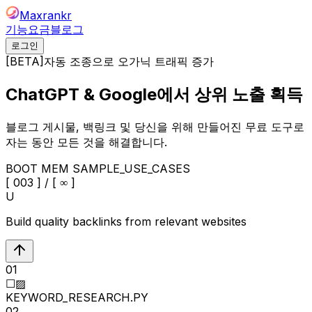
Maxrankr
기능
요금
블로그
로그인
[
BETA
]
자동 조종으로 오가닉 트래픽 증가
ChatGPT & Google에서 상위 노출 획득
블로그 게시물, 백링크 및 당신을 위해 만들어진 무료 도구로
자는 동안 모든 것을 해결합니다.
BOOT MEM SAMPLE_USE_CASES
[
004
] / [ ∞ ]
U
Automate my entire SEO workflow end-to-end
01
☐▨
KEYWORD_RESEARCH.PY
02