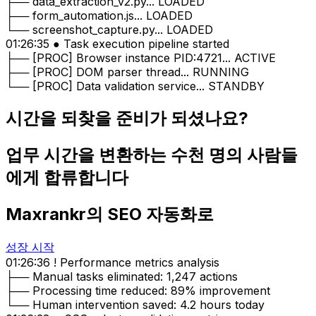
├── form_automation.js... LOADED
└── screenshot_capture.py... LOADED
01:26:35 ● Task execution pipeline started
├── [PROC] Browser instance PID:4721... ACTIVE
├── [PROC] DOM parser thread... RUNNING
└── [PROC] Data validation service... STANDBY
시간을 되찾을 준비가 되셨나요?
업무 시간을 변환하는 수천 명의 사람들
에게 합류합니다
Maxrankr의 SEO 자동화로
성장 시작
01:26:36 ! Performance metrics analysis
├── Manual tasks eliminated: 1,247 actions
├── Processing time reduced: 89% improvement
└── Human intervention saved: 4.2 hours today
01:26:38 ● CSS selector validation matrix