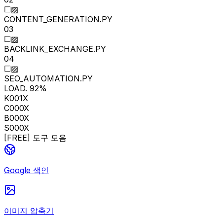
☐▨
CONTENT_GENERATION.PY
03
☐▨
BACKLINK_EXCHANGE.PY
04
☐▨
SEO_AUTOMATION.PY
LOAD.
32
%
K001X
C000X
B000X
S000X
[
FREE
]
도구 모음
Google 색인
이미지 압축기