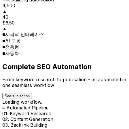
4,600
▲
40
$6.50
▲
■
시각적 인터페이스
■
AI 구동
■
적응형
■
자동화
Complete SEO Automation
From keyword research to publication - all automated in
one seamless workflow
See it in action
Loading workflow...
⌗ Automated Pipeline
01. Keyword Research
02. Content Generation
03. Backlink Building