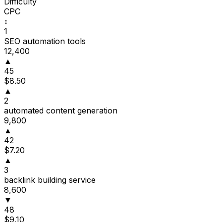
Difficulty
CPC
↕
1
SEO automation tools
12,400
▲
45
$8.50
▲
2
automated content generation
9,800
▲
42
$7.20
▲
3
backlink building service
8,600
▼
48
$9.10