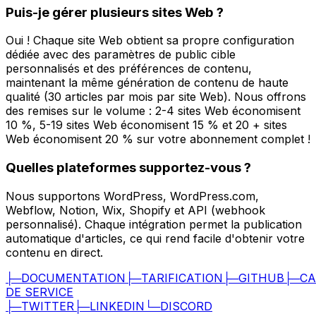
Puis-je gérer plusieurs sites Web ?
Oui ! Chaque site Web obtient sa propre configuration
dédiée avec des paramètres de public cible
personnalisés et des préférences de contenu,
maintenant la même génération de contenu de haute
qualité (30 articles par mois par site Web). Nous offrons
des remises sur le volume : 2-4 sites Web économisent
10 %, 5-19 sites Web économisent 15 % et 20 + sites
Web économisent 20 % sur votre abonnement complet !
Quelles plateformes supportez-vous ?
Nous supportons WordPress, WordPress.com,
Webflow, Notion, Wix, Shopify et API (webhook
personnalisé). Chaque intégration permet la publication
automatique d'articles, ce qui rend facile d'obtenir votre
contenu en direct.
├─
DOCUMENTATION
├─
TARIFICATION
├─
GITHUB
├─
CA
DE SERVICE
├─
TWITTER
├─
LINKEDIN
└─
DISCORD